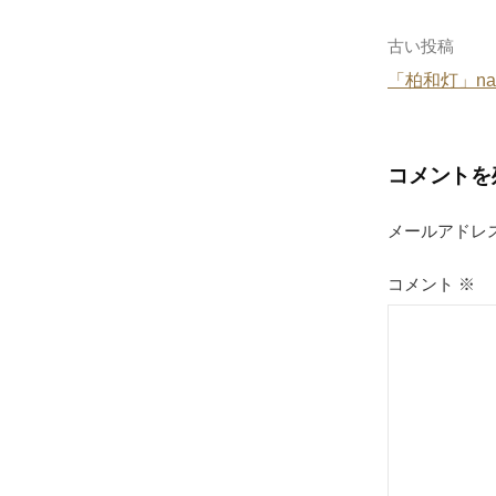
投
古い投稿
「柏和灯」nan
稿
ナ
コメントを
ビ
ゲ
メールアドレ
ー
コメント
※
シ
ョ
ン