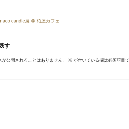
aco candle展 ＠ 柏屋カフェ
残す
スが公開されることはありません。
※
が付いている欄は必須項目