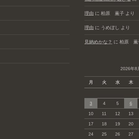
理由
に
柏原 薫子
より
理由
に
うめぼし
より
見納めかな？
に
柏原 薫
2026年8
月
火
水
木
3
4
5
6
10
11
12
13
17
18
19
20
24
25
26
27