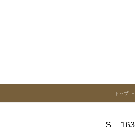
コ
ン
テ
ン
ツ
へ
ス
キ
ッ
プ
トップ
S__163