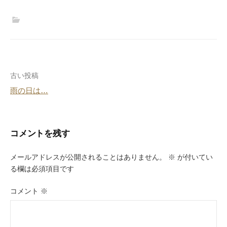
投
古い投稿
雨の日は…
稿
ナ
ビ
コメントを残す
ゲ
メールアドレスが公開されることはありません。
※
が付いてい
ー
る欄は必須項目です
シ
コメント
※
ョ
ン