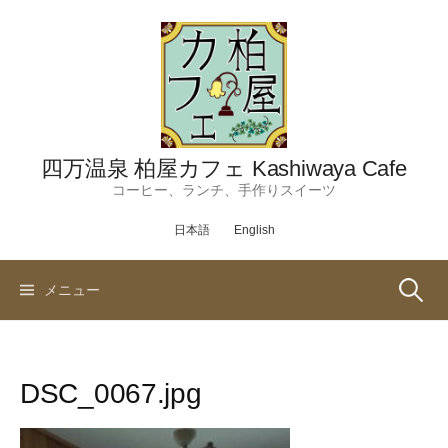
コ
ン
テ
ン
ツ
へ
ス
四万温泉 柏屋カフェ Kashiwaya Cafe
キ
コーヒー、ランチ、手作りスイーツ
ッ
日本語
English
プ
検
メニュー
索:
DSC_0067.jpg