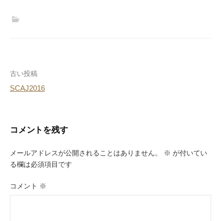
投
古い投稿
SCAJ2016
稿
ナ
ビ
コメントを残す
ゲ
メールアドレスが公開されることはありません。
※
が付いてい
ー
る欄は必須項目です
シ
コメント
※
ョ
ン