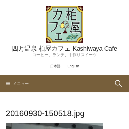
コ
ン
テ
ン
ツ
へ
ス
四万温泉 柏屋カフェ Kashiwaya Cafe
キ
コーヒー、ランチ、手作りスイーツ
ッ
日本語
English
プ
検
メニュー
索:
20160930-150518.jpg