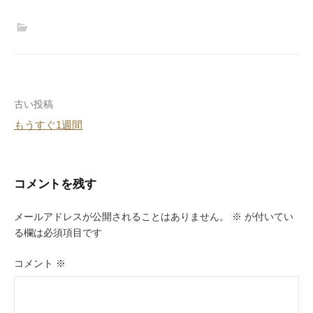
投
古い投稿
もうすぐ1週間
稿
ナ
ビ
コメントを残す
ゲ
メールアドレスが公開されることはありません。
※
が付いてい
ー
る欄は必須項目です
シ
コメント
※
ョ
ン