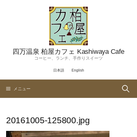
コ
ン
テ
ン
ツ
へ
ス
四万温泉 柏屋カフェ Kashiwaya Cafe
キ
コーヒー、ランチ、手作りスイーツ
ッ
日本語
English
プ
検
メニュー
索:
20161005-125800.jpg