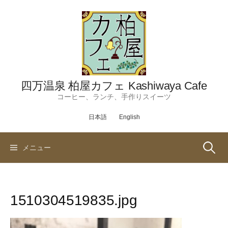
コ
ン
テ
ン
ツ
へ
ス
四万温泉 柏屋カフェ Kashiwaya Cafe
キ
コーヒー、ランチ、手作りスイーツ
ッ
日本語
English
プ
検
メニュー
索:
1510304519835.jpg