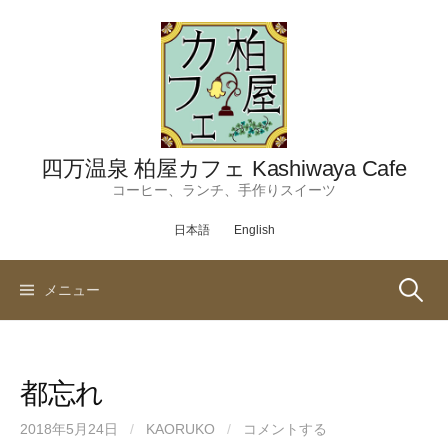
コ
ン
テ
ン
ツ
へ
ス
四万温泉 柏屋カフェ Kashiwaya Cafe
キ
コーヒー、ランチ、手作りスイーツ
ッ
日本語
English
プ
検
メニュー
索:
都忘れ
2018年5月24日
/
KAORUKO
/
コメントする