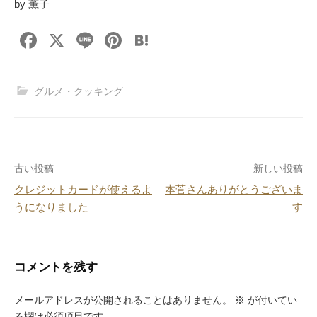
by 薫子
F
X
Li
Pi
H
a
n
nt
at
c
e
er
e
グルメ・クッキング
e
e
n
b
st
a
o
投
古い投稿
新しい投稿
o
クレジットカードが使えるよ
本菅さんありがとうございま
k
稿
うになりました
す
ナ
ビ
コメントを残す
ゲ
ー
メールアドレスが公開されることはありません。
※
が付いてい
る欄は必須項目です