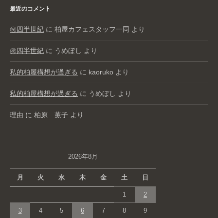
最近のコメント
㊗️四半世紀
に
柏屋カフェスタッフ一同
より
㊗️四半世紀
に
うめぼし
より
私的柏屋構想が過ぎる
に
kaoruko
より
私的柏屋構想が過ぎる
に
うめぼし
より
理由
に
柏原 薫子
より
2026年8月
月
火
水
木
金
土
日
1
2
3
4
5
6
7
8
9