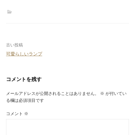
投
古い投稿
可愛らしいランプ
稿
ナ
ビ
コメントを残す
ゲ
メールアドレスが公開されることはありません。
※
が付いてい
ー
る欄は必須項目です
シ
コメント
※
ョ
ン