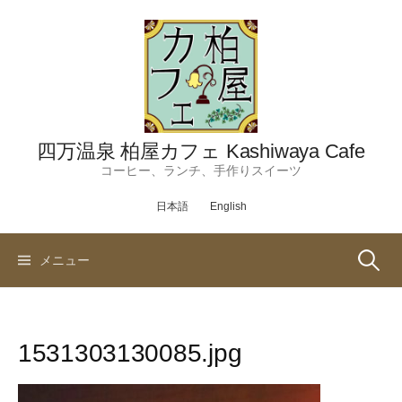
コ
ン
テ
ン
ツ
へ
ス
四万温泉 柏屋カフェ Kashiwaya Cafe
キ
コーヒー、ランチ、手作りスイーツ
ッ
日本語
English
プ
検
メニュー
索:
1531303130085.jpg