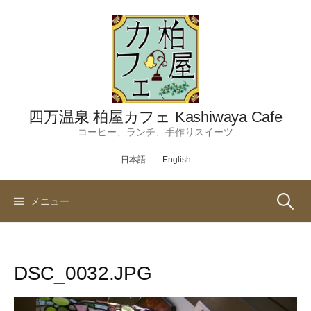
コ
ン
テ
ン
ツ
へ
ス
四万温泉 柏屋カフェ Kashiwaya Cafe
キ
コーヒー、ランチ、手作りスイーツ
ッ
日本語
English
プ
検
メニュー
索:
DSC_0032.JPG