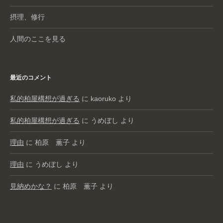
摂理、修行
人間のここを見る
最近のコメント
私的柏屋構想が過ぎる
に
kaoruko
より
私的柏屋構想が過ぎる
に
うめぼし
より
理由
に
柏原 薫子
より
理由
に
うめぼし
より
見納めかな？
に
柏原 薫子
より