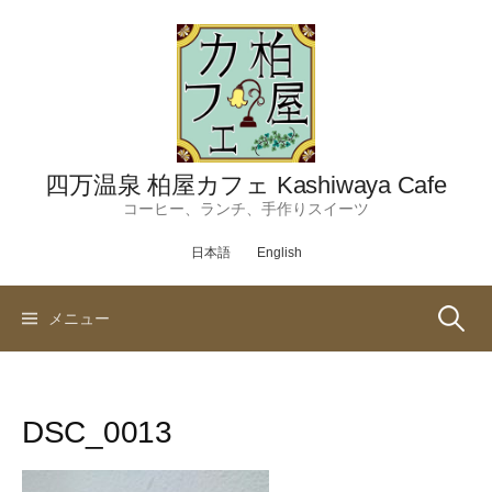
コ
ン
テ
ン
ツ
へ
ス
四万温泉 柏屋カフェ Kashiwaya Cafe
キ
コーヒー、ランチ、手作りスイーツ
ッ
日本語
English
プ
検
メニュー
索:
DSC_0013