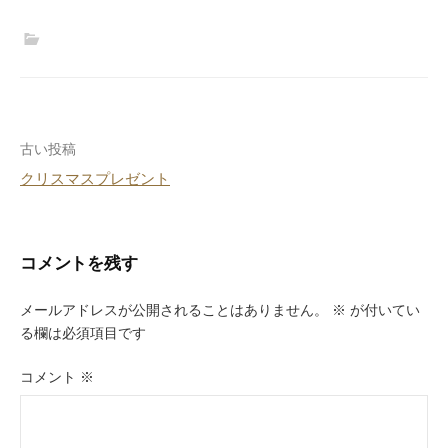
投
古い投稿
クリスマスプレゼント
稿
ナ
ビ
コメントを残す
ゲ
メールアドレスが公開されることはありません。
※
が付いてい
ー
る欄は必須項目です
シ
コメント
※
ョ
ン