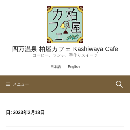
コ
ン
テ
ン
ツ
へ
ス
四万温泉 柏屋カフェ Kashiwaya Cafe
キ
コーヒー、ランチ、手作りスイーツ
ッ
日本語
English
プ
検
メニュー
索:
日:
2023年2月18日