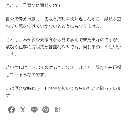
これは、子育てに通じる(笑)
自分で考え行動し、失敗と成功を繰り返しながら、経験を重
ねて知恵をつけていかないとどうにもなりません。
これは、私が親や先輩方から見て学んで来た事なのですが、
成功や正解の方程式が皆無な昨今でも、同じ事のように思い
ます。
若い世代にアドバイスすることは無いけれど、陰ながら応援
している私なのです。
この厄介な時代を、ぜひ生き抜いてもらいたいと願っていま
す。
F
X
Li
Pi
H
a
n
nt
at