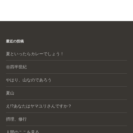
c
e
er
e
e
e
n
b
st
a
o
o
最近の投稿
k
夏といったらカレーでしょう！
㊗️四半世紀
やはり、山なのであろう
夏山
え!?あなたはヤマユリさんですか？
摂理、修行
人間のここを見る