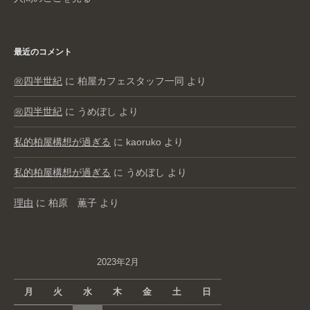
最近のコメント
㊗️四半世紀
に
柏屋カフェスタッフ一同
より
㊗️四半世紀
に
うめぼし
より
私的柏屋構想が過ぎる
に
kaoruko
より
私的柏屋構想が過ぎる
に
うめぼし
より
理由
に
柏原 薫子
より
2023年2月
月
火
水
木
金
土
日