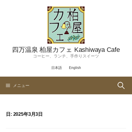
コ
ン
テ
ン
ツ
へ
ス
四万温泉 柏屋カフェ Kashiwaya Cafe
キ
コーヒー、ランチ、手作りスイーツ
ッ
日本語
English
プ
検
メニュー
索:
日:
2025年3月3日