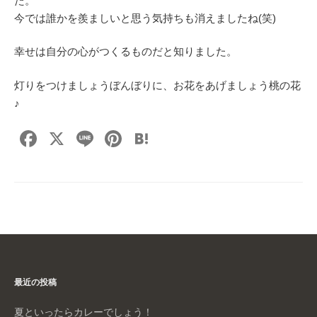
た。
今では誰かを羨ましいと思う気持ちも消えましたね(笑)
幸せは自分の心がつくるものだと知りました。
灯りをつけましょうぼんぼりに、お花をあげましょう桃の花
♪
F
X
Li
Pi
H
a
n
nt
at
c
e
er
e
e
e
n
b
st
a
o
o
最近の投稿
k
夏といったらカレーでしょう！