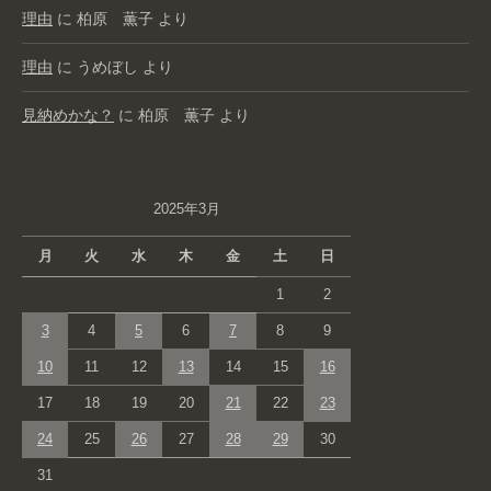
理由
に
柏原 薫子
より
理由
に
うめぼし
より
見納めかな？
に
柏原 薫子
より
2025年3月
月
火
水
木
金
土
日
1
2
3
4
5
6
7
8
9
10
11
12
13
14
15
16
17
18
19
20
21
22
23
24
25
26
27
28
29
30
31