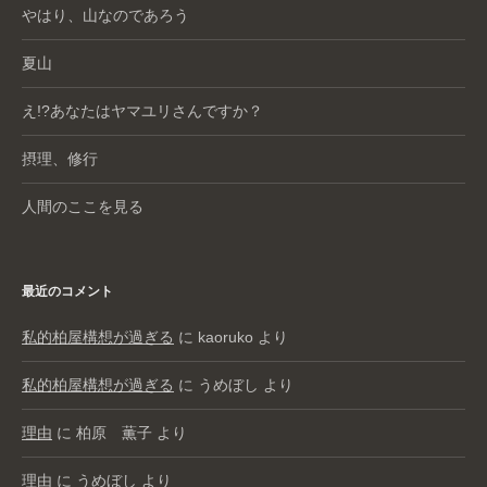
やはり、山なのであろう
夏山
え!?あなたはヤマユリさんですか？
摂理、修行
人間のここを見る
最近のコメント
私的柏屋構想が過ぎる
に
kaoruko
より
私的柏屋構想が過ぎる
に
うめぼし
より
理由
に
柏原 薫子
より
理由
に
うめぼし
より