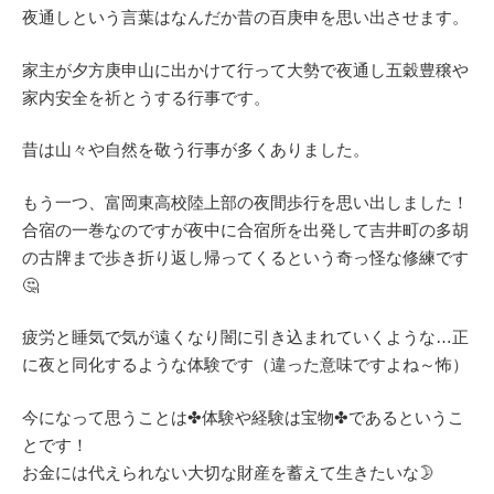
夜通しという言葉はなんだか昔の百庚申を思い出させます。
家主が夕方庚申山に出かけて行って大勢で夜通し五穀豊穣や
家内安全を祈とうする行事です。
昔は山々や自然を敬う行事が多くありました。
もう一つ、富岡東高校陸上部の夜間歩行を思い出しました！
合宿の一巻なのですが夜中に合宿所を出発して吉井町の多胡
の古牌まで歩き折り返し帰ってくるという奇っ怪な修練です
🤔
疲労と睡気で気が遠くなり闇に引き込まれていくような…正
に夜と同化するような体験です（違った意味ですよね～怖）
今になって思うことは✤体験や経験は宝物✤であるというこ
とです！
お金には代えられない大切な財産を蓄えて生きたいな🌛