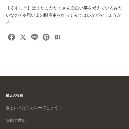
【くすしき】はまだまだたくさん面白い事を考えているみた
いなので✤思い出の財産✤を作ってみてはいかがでしょうか
🎶
F
X
Li
Pi
H
a
n
nt
at
c
e
er
e
e
e
n
b
st
a
o
o
最近の投稿
k
夏といったらカレーでしょう！
㊗️四半世紀