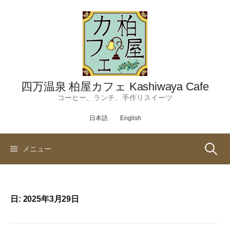
コ
ン
テ
ン
ツ
へ
ス
四万温泉 柏屋カフェ Kashiwaya Cafe
キ
コーヒー、ランチ、手作りスイーツ
ッ
日本語
English
プ
検
メニュー
索:
日:
2025年3月29日