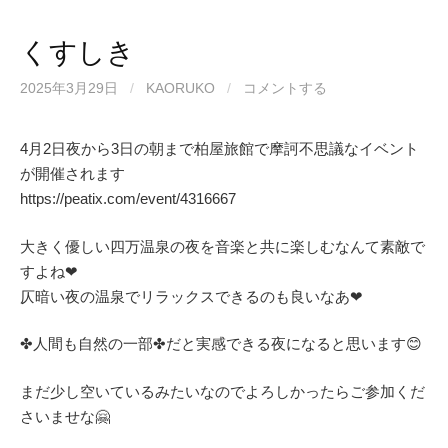
くすしき
2025年3月29日
/
KAORUKO
/
コメントする
4月2日夜から3日の朝まで柏屋旅館で摩訶不思議なイベント
が開催されます
https://peatix.com/event/4316667
大きく優しい四万温泉の夜を音楽と共に楽しむなんて素敵で
すよね❤
仄暗い夜の温泉でリラックスできるのも良いなあ❤
✤人間も自然の一部✤だと実感できる夜になると思います😊
まだ少し空いているみたいなのでよろしかったらご参加くだ
さいませな🤗