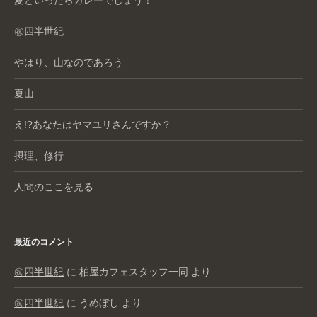
夏といったらカレーでしょう！
㊗️四半世紀
やはり、山なのであろう
夏山
え!?あなたはヤマユリさんですか？
摂理、修行
人間のここを見る
最近のコメント
㊗️四半世紀
に
柏屋カフェスタッフ一同
より
㊗️四半世紀
に
うめぼし
より