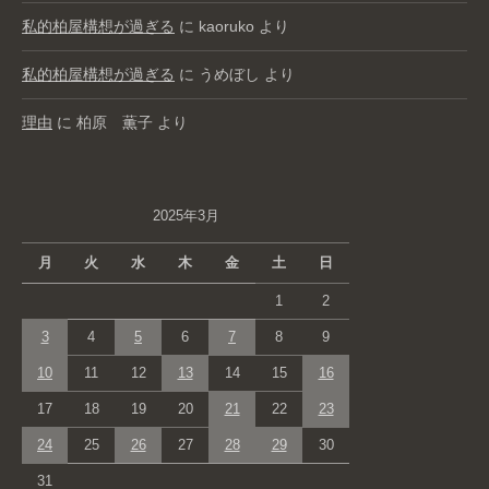
私的柏屋構想が過ぎる
に
kaoruko
より
私的柏屋構想が過ぎる
に
うめぼし
より
理由
に
柏原 薫子
より
2025年3月
月
火
水
木
金
土
日
1
2
3
4
5
6
7
8
9
10
11
12
13
14
15
16
17
18
19
20
21
22
23
24
25
26
27
28
29
30
31