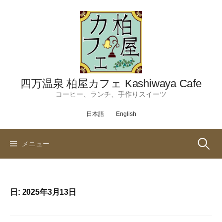
コ
ン
テ
ン
ツ
へ
ス
四万温泉 柏屋カフェ Kashiwaya Cafe
キ
コーヒー、ランチ、手作りスイーツ
ッ
日本語
English
プ
検
メニュー
索:
日:
2025年3月13日