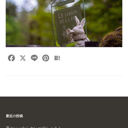
F
X
Li
Pi
H
a
n
nt
at
c
e
er
e
e
e
n
b
st
a
o
o
最近の投稿
k