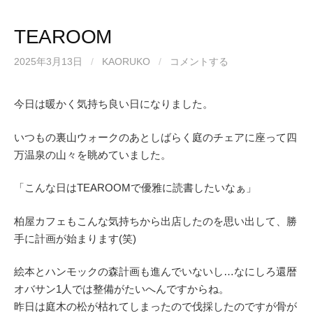
TEAROOM
2025年3月13日
/
KAORUKO
/
コメントする
今日は暖かく気持ち良い日になりました。
いつもの裏山ウォークのあとしばらく庭のチェアに座って四
万温泉の山々を眺めていました。
「こんな日はTEAROOMで優雅に読書したいなぁ」
柏屋カフェもこんな気持ちから出店したのを思い出して、勝
手に計画が始まります(笑)
絵本とハンモックの森計画も進んでいないし…なにしろ還暦
オバサン1人では整備がたいへんですからね。
昨日は庭木の松が枯れてしまったので伐採したのですが骨が