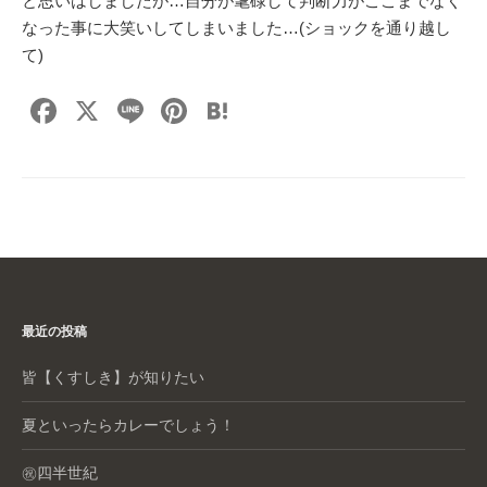
と思いはしましたが…自分が耄碌して判断力がここまでなく
なった事に大笑いしてしまいました…(ショックを通り越し
て)
F
X
Li
Pi
H
a
n
nt
at
c
e
er
e
e
e
n
b
st
a
o
o
最近の投稿
k
皆【くすしき】が知りたい
夏といったらカレーでしょう！
㊗️四半世紀