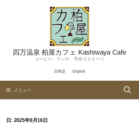
コ
ン
テ
ン
ツ
へ
ス
四万温泉 柏屋カフェ Kashiwaya Cafe
キ
コーヒー、ランチ、手作りスイーツ
ッ
日本語
English
プ
検
メニュー
索:
日:
2025年6月16日