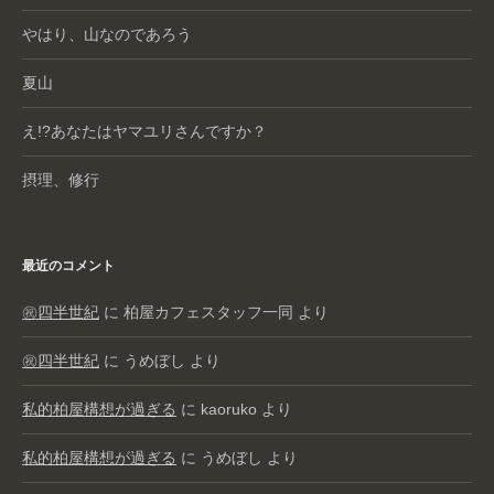
やはり、山なのであろう
夏山
え!?あなたはヤマユリさんですか？
摂理、修行
最近のコメント
㊗️四半世紀
に
柏屋カフェスタッフ一同
より
㊗️四半世紀
に
うめぼし
より
私的柏屋構想が過ぎる
に
kaoruko
より
私的柏屋構想が過ぎる
に
うめぼし
より