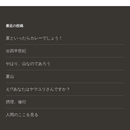
b
st
a
o
o
最近の投稿
k
夏といったらカレーでしょう！
㊗️四半世紀
やはり、山なのであろう
夏山
え!?あなたはヤマユリさんですか？
摂理、修行
人間のここを見る