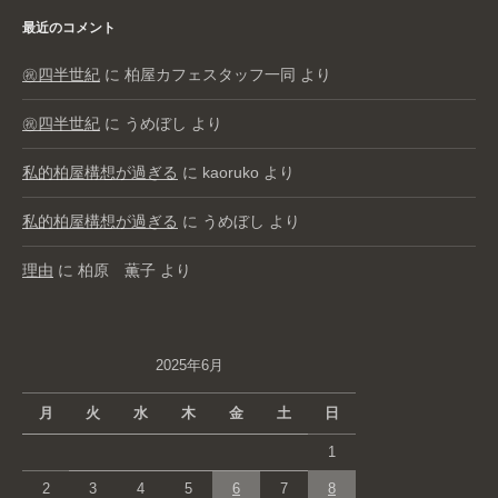
最近のコメント
㊗️四半世紀
に
柏屋カフェスタッフ一同
より
㊗️四半世紀
に
うめぼし
より
私的柏屋構想が過ぎる
に
kaoruko
より
私的柏屋構想が過ぎる
に
うめぼし
より
理由
に
柏原 薫子
より
2025年6月
月
火
水
木
金
土
日
1
2
3
4
5
6
7
8