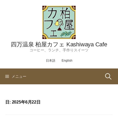
コ
ン
テ
ン
ツ
へ
ス
四万温泉 柏屋カフェ Kashiwaya Cafe
キ
コーヒー、ランチ、手作りスイーツ
ッ
日本語
English
プ
検
メニュー
索:
日:
2025年6月22日