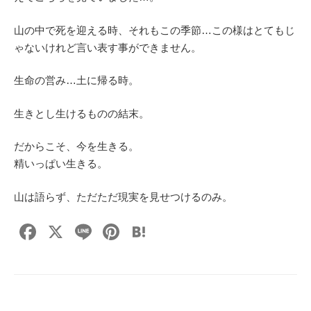
山の中で死を迎える時、それもこの季節…この様はとてもじ
ゃないけれど言い表す事ができません。
生命の営み…土に帰る時。
生きとし生けるものの結末。
だからこそ、今を生きる。
精いっぱい生きる。
山は語らず、ただただ現実を見せつけるのみ。
F
X
Li
Pi
H
a
n
nt
at
c
e
er
e
e
e
n