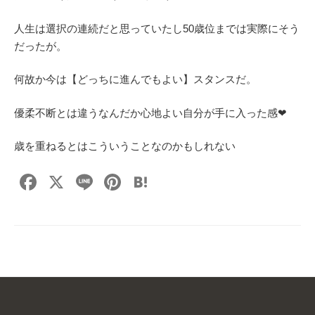
人生は選択の連続だと思っていたし50歳位までは実際にそう
だったが。
何故か今は【どっちに進んでもよい】スタンスだ。
優柔不断とは違うなんだか心地よい自分が手に入った感❤
歳を重ねるとはこういうことなのかもしれない
F
X
Li
Pi
H
a
n
nt
at
c
e
er
e
e
e
n
b
st
a
o