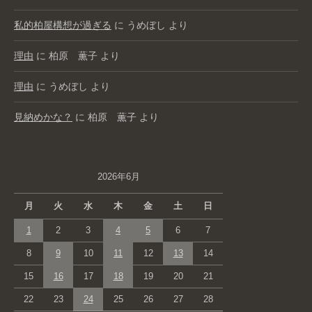
私的柏屋構想が過ぎる
に
うめぼし
より
理由
に
柏原 薫子
より
理由
に
うめぼし
より
見納めかな？
に
柏原 薫子
より
2026年6月
月
火
水
木
金
土
日
1
2
3
4
5
6
7
8
9
10
11
12
13
14
15
16
17
18
19
20
21
22
23
24
25
26
27
28