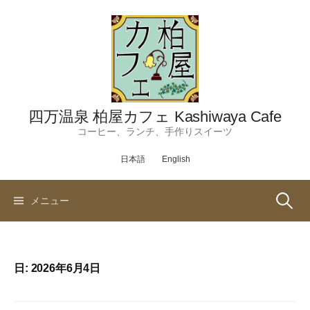
コ
ン
テ
ン
ツ
へ
ス
四万温泉 柏屋カフェ Kashiwaya Cafe
キ
コーヒー、ランチ、手作りスイーツ
ッ
日本語
English
プ
検
メニュー
索:
日:
2026年6月4日