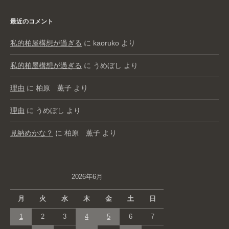
最近のコメント
私的柏屋構想が過ぎる
に
kaoruko
より
私的柏屋構想が過ぎる
に
うめぼし
より
理由
に
柏原 薫子
より
理由
に
うめぼし
より
見納めかな？
に
柏原 薫子
より
2026年6月
月
火
水
木
金
土
日
1
2
3
4
5
6
7