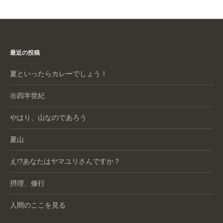
b
st
a
o
o
最近の投稿
k
夏といったらカレーでしょう！
㊗️四半世紀
やはり、山なのであろう
夏山
え!?あなたはヤマユリさんですか？
摂理、修行
人間のここを見る