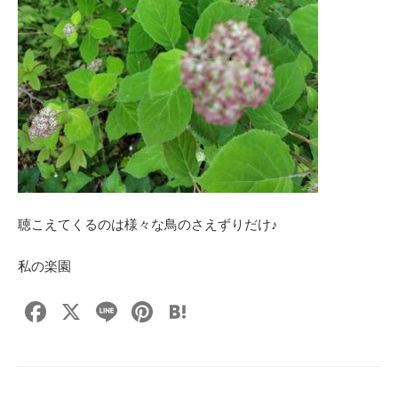
聴こえてくるのは様々な鳥のさえずりだけ♪
私の楽園
F
X
Li
Pi
H
a
n
nt
at
c
e
er
e
e
e
n