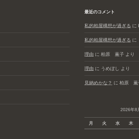
最近のコメント
私的柏屋構想が過ぎる
に
私的柏屋構想が過ぎる
に
理由
に
柏原 薫子
より
理由
に
うめぼし
より
見納めかな？
に
柏原 薫
2026年8
月
火
水
木