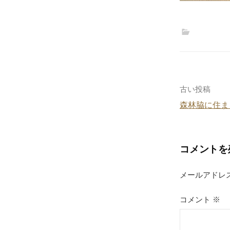
投
古い投稿
森林脇に住ま
稿
ナ
コメントを
ビ
ゲ
メールアドレ
ー
コメント
※
シ