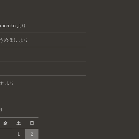
kaoruko
より
うめぼし
より
子
より
月
金
土
日
1
2