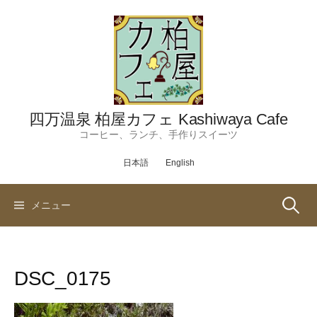
コ
ン
テ
ン
ツ
へ
ス
四万温泉 柏屋カフェ Kashiwaya Cafe
キ
コーヒー、ランチ、手作りスイーツ
ッ
日本語
English
プ
検
メニュー
索:
DSC_0175