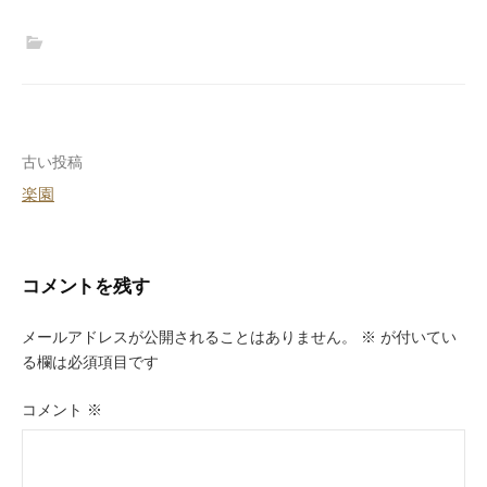
投
古い投稿
楽園
稿
ナ
ビ
コメントを残す
ゲ
メールアドレスが公開されることはありません。
※
が付いてい
ー
る欄は必須項目です
シ
コメント
※
ョ
ン