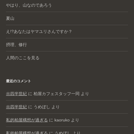
やはり、山なのであろう
夏山
え!?あなたはヤマユリさんですか？
摂理、修行
人間のここを見る
最近のコメント
㊗️四半世紀
に
柏屋カフェスタッフ一同
より
㊗️四半世紀
に
うめぼし
より
私的柏屋構想が過ぎる
に
kaoruko
より
私的柏屋構想が過ぎる
に
うめぼし
より