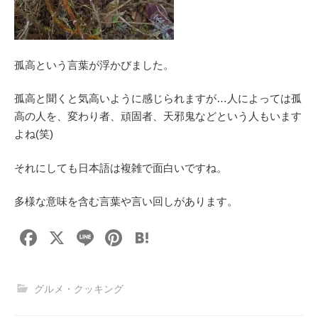
孤高という言葉が浮かびました。
孤高と聞くと気高いように感じられますが…人によっては孤
高の人を、変わり者、頑固者、天邪鬼などという人もいます
よね(笑)
それにしても日本語は複雑で面白いですね。
多様な意味を含む言葉や言い回しがあります。
F
X
Li
Pi
H
a
n
nt
at
c
e
er
e
グルメ・クッキング
e
e
n