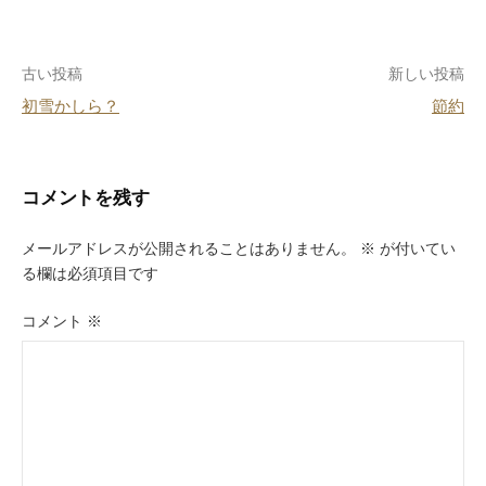
b
st
a
o
投
古い投稿
新しい投稿
o
初雪かしら？
節約
k
稿
ナ
ビ
コメントを残す
ゲ
メールアドレスが公開されることはありません。
※
が付いてい
ー
る欄は必須項目です
シ
コメント
※
ョ
ン