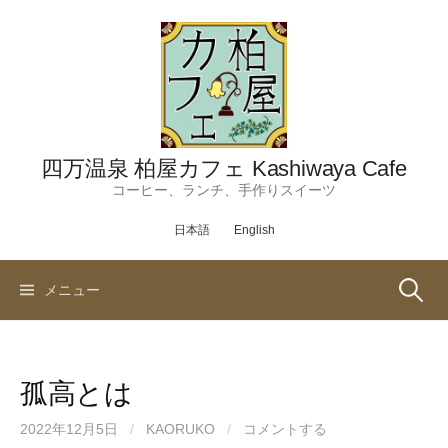
コ
ン
テ
ン
ツ
へ
ス
四万温泉 柏屋カフェ Kashiwaya Cafe
キ
コーヒー、ランチ、手作りスイーツ
ッ
日本語
English
プ
検
メニュー
索:
孤高とは
2022年12月5日
/
KAORUKO
/
コメントする