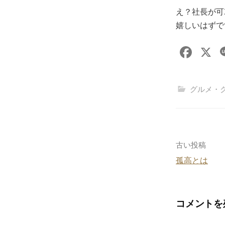
え？社長が可
嬉しいはずです
F
X
a
c
グルメ・
e
b
o
o
投
古い投稿
k
孤高とは
稿
ナ
コメントを
ビ