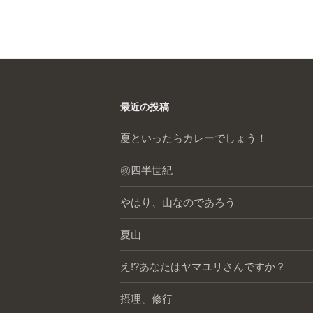
最近の投稿
夏といったらカレーでしょう！
㊗️四半世紀
やはり、山なのであろう
夏山
え!?あなたはヤマユリさんですか？
摂理、修行