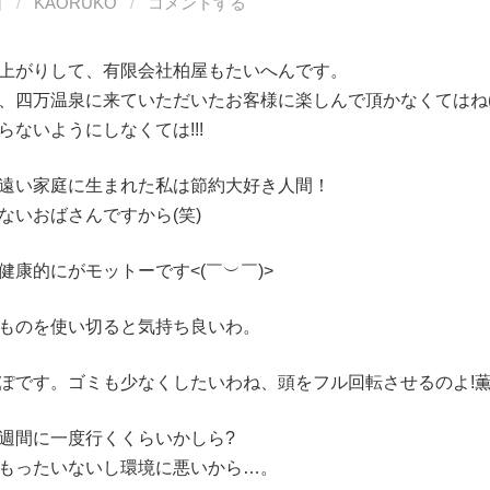
日
/
KAORUKO
/
コメントする
上がりして、有限会社柏屋もたいへんです。
四万温泉に来ていただいたお客様に楽しんで頂かなくてはね(⁠*⁠´⁠ω⁠
らないようにしなくては!!!
遠い家庭に生まれた私は節約大好き人間！
ないおばさんですから(笑)
的にがモットーです<⁠(⁠￣⁠︶⁠￣⁠)⁠>
ものを使い切ると気持ち良いわ。
ぽです。ゴミも少なくしたいわね、頭をフル回転させるのよ!
週間に一度行くくらいかしら?
もったいないし環境に悪いから…。