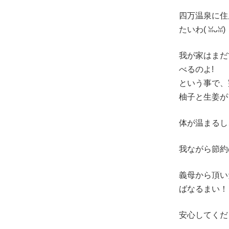
四万温泉に住
たいわ(⁠ ⁠ꈍ⁠ᴗ⁠ꈍ⁠)
我が家はまだ
べるのよ!
という事で、
柚子と生姜が
体が温まるし
我ながら節約
義母から頂い
ばなるまい！
安心してくださ