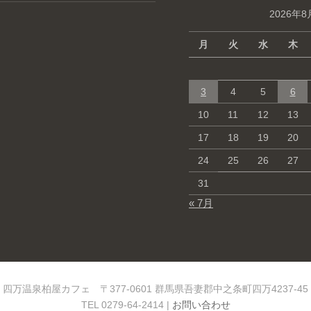
2026年8
月
火
水
木
3
4
5
6
10
11
12
13
17
18
19
20
24
25
26
27
31
« 7月
四万温泉柏屋カフェ 〒377-0601 群馬県吾妻郡中之条町四万4237-45
TEL 0279-64-2414 |
お問い合わせ