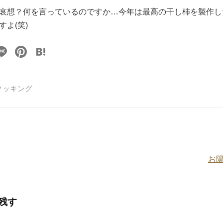
哀想？何を言っているのですか…今年は最高の干し柿を製作し
よ(笑)
Li
Pi
H
n
nt
at
e
er
e
クッキング
e
n
st
a
お
残す