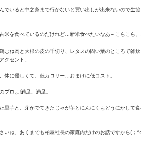
んでいると中之条まで行かないと買い出しが出来ないので生協
古米を食べているのだけれど…新米食べたいなあ～こらこら、
鶏むね肉と大根の皮の千切り、レタスの固い葉のところで雑炊
アクセント。
、体に優しくて、低カロリー…おまけに低コスト。
のプロよ!満足、満足。
た里芋と、芽がでてきたじゃが芋とにんにくもどうにかして食
いね、あくまでも柏屋社長の家庭内だけのお話ですから(⁠；⁠^⁠ω⁠