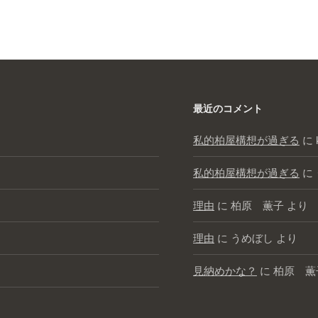
最近のコメント
私的柏屋構想が過ぎる
に
私的柏屋構想が過ぎる
に
理由
に
柏原 薫子
より
理由
に
うめぼし
より
見納めかな？
に
柏原 薫