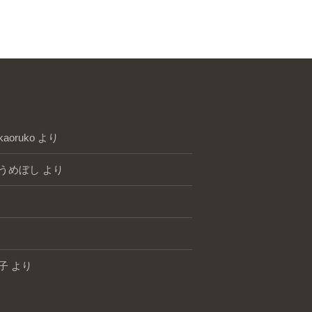
kaoruko
より
うめぼし
より
子
より