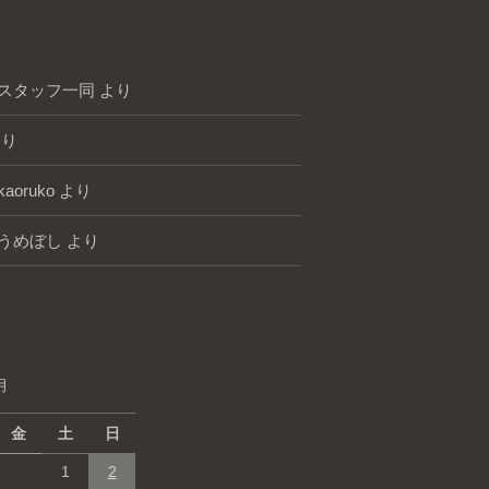
スタッフ一同
より
り
kaoruko
より
うめぼし
より
月
金
土
日
1
2