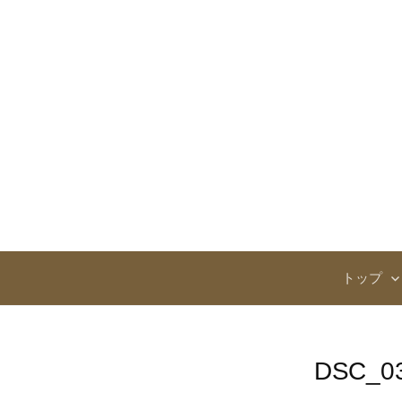
コ
ン
テ
ン
ツ
へ
ス
キ
ッ
プ
トップ
DSC_0