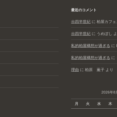
最近のコメント
㊗️四半世紀
に
柏屋カフェ
㊗️四半世紀
に
うめぼし
よ
私的柏屋構想が過ぎる
に
私的柏屋構想が過ぎる
に
理由
に
柏原 薫子
より
2026年8
月
火
水
木