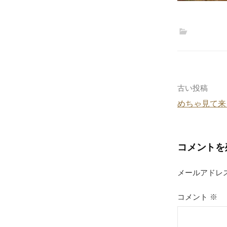
投
古い投稿
めちゃ見て来
稿
ナ
コメントを
ビ
ゲ
メールアドレ
ー
コメント
※
シ