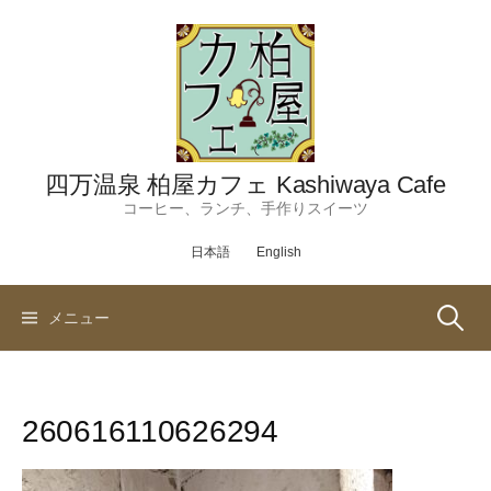
コ
ン
テ
ン
ツ
へ
ス
四万温泉 柏屋カフェ Kashiwaya Cafe
キ
コーヒー、ランチ、手作りスイーツ
ッ
日本語
English
プ
検
メニュー
索:
260616110626294