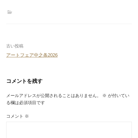
投
古い投稿
アートフェア中之条2026
稿
ナ
ビ
コメントを残す
ゲ
メールアドレスが公開されることはありません。
※
が付いてい
ー
る欄は必須項目です
シ
コメント
※
ョ
ン