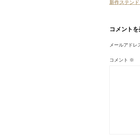
新作ステンド
稿
ナ
コメントを
ビ
ゲ
メールアドレ
ー
コメント
※
シ
ョ
ン