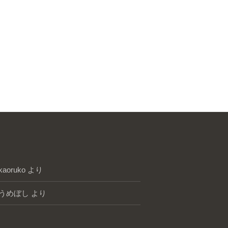
kaoruko
より
うめぼし
より