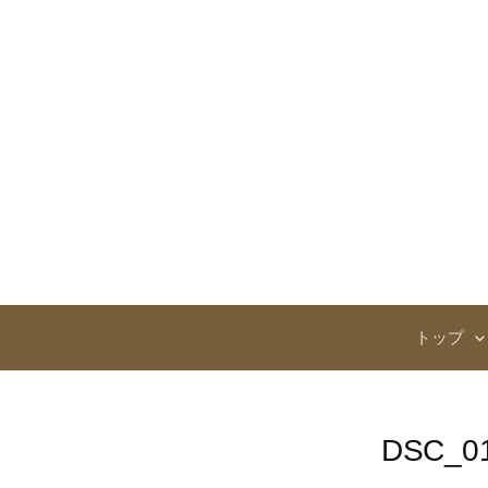
コ
ン
テ
ン
ツ
へ
ス
キ
ッ
プ
トップ
DSC_0