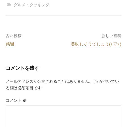
c
e
er
e
グルメ・クッキング
e
e
n
b
st
a
o
投
古い投稿
新しい投稿
o
感謝
美味しそうでしょう(≧▽≦)
k
稿
ナ
ビ
コメントを残す
ゲ
メールアドレスが公開されることはありません。
※
が付いてい
ー
る欄は必須項目です
シ
コメント
※
ョ
ン