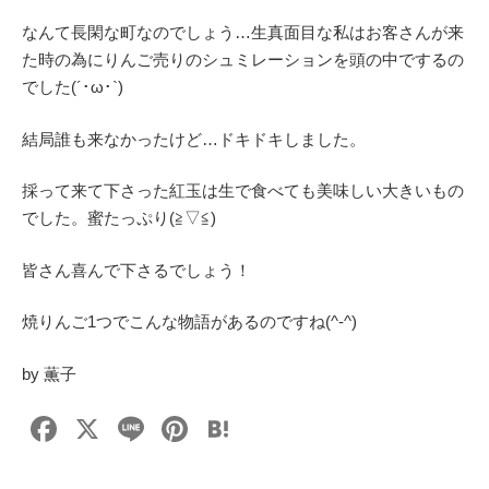
なんて長閑な町なのでしょう…生真面目な私はお客さんが来
た時の為にりんご売りのシュミレーションを頭の中でするの
でした(´･ω･`)
結局誰も来なかったけど…ドキドキしました。
採って来て下さった紅玉は生で食べても美味しい大きいもの
でした。蜜たっぷり(≧▽≦)
皆さん喜んで下さるでしょう！
焼りんご1つでこんな物語があるのですね(^-^)
by 薫子
F
X
Li
Pi
H
a
n
nt
at