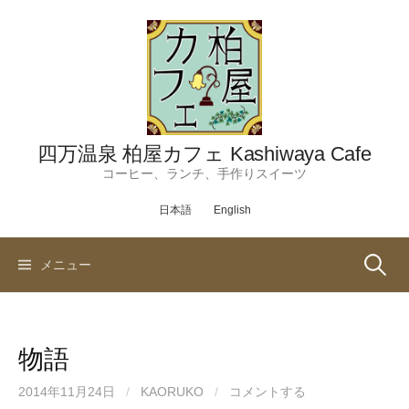
コ
ン
テ
ン
ツ
へ
ス
四万温泉 柏屋カフェ Kashiwaya Cafe
キ
コーヒー、ランチ、手作りスイーツ
ッ
日本語
English
プ
検
メニュー
索:
物語
2014年11月24日
/
KAORUKO
/
コメントする