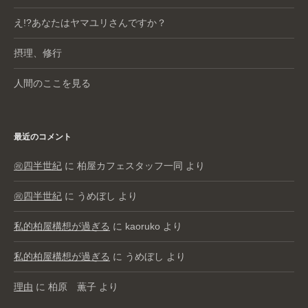
え!?あなたはヤマユリさんですか？
摂理、修行
人間のここを見る
最近のコメント
㊗️四半世紀
に
柏屋カフェスタッフ一同
より
㊗️四半世紀
に
うめぼし
より
私的柏屋構想が過ぎる
に
kaoruko
より
私的柏屋構想が過ぎる
に
うめぼし
より
理由
に
柏原 薫子
より