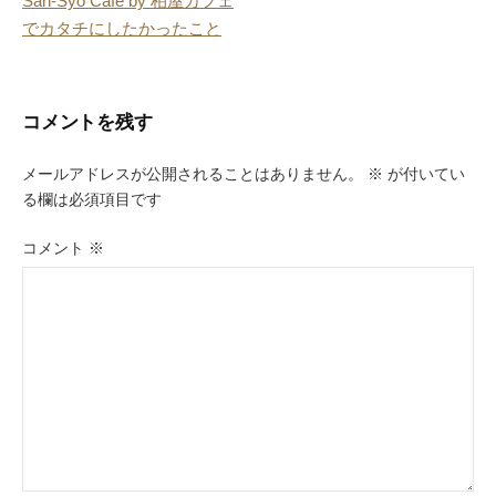
San-Syo Cafe by 柏屋カフェ
稿
でカタチにしたかったこと
ナ
ビ
コメントを残す
ゲ
ー
メールアドレスが公開されることはありません。
※
が付いてい
る欄は必須項目です
シ
ョ
コメント
※
ン