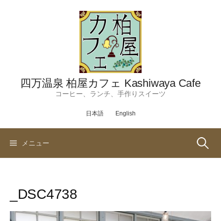
コ
ン
テ
ン
ツ
へ
ス
四万温泉 柏屋カフェ Kashiwaya Cafe
キ
コーヒー、ランチ、手作りスイーツ
ッ
日本語
English
プ
検
メニュー
索:
_DSC4738