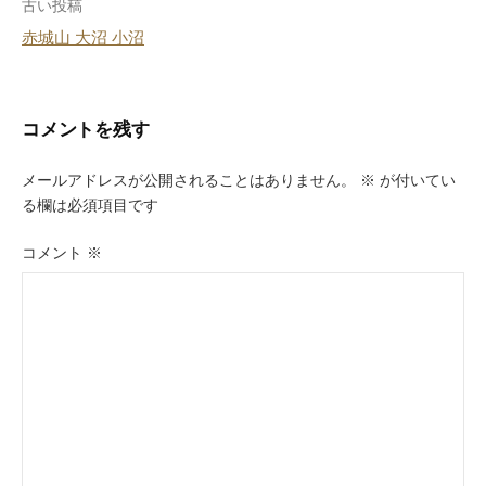
投
古い投稿
赤城山 大沼 小沼
稿
ナ
ビ
コメントを残す
ゲ
メールアドレスが公開されることはありません。
※
が付いてい
ー
る欄は必須項目です
シ
コメント
※
ョ
ン