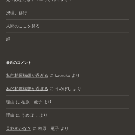
摂理、修行
人間のここを見る
蝉
最近のコメント
私的柏屋構想が過ぎる
に
kaoruko
より
私的柏屋構想が過ぎる
に
うめぼし
より
理由
に
柏原 薫子
より
理由
に
うめぼし
より
見納めかな？
に
柏原 薫子
より