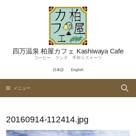
コ
ン
テ
ン
ツ
へ
ス
四万温泉 柏屋カフェ Kashiwaya Cafe
キ
コーヒー、ランチ、手作りスイーツ
ッ
日本語
English
プ
検
メニュー
索:
20160914-112414.jpg