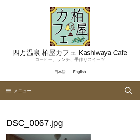
コ
ン
テ
ン
ツ
へ
ス
四万温泉 柏屋カフェ Kashiwaya Cafe
キ
コーヒー、ランチ、手作りスイーツ
ッ
日本語
English
プ
検
メニュー
索:
DSC_0067.jpg