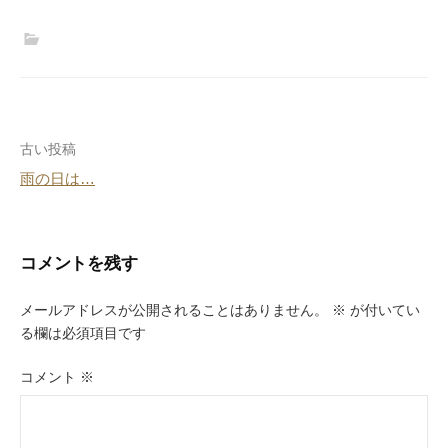
投
古い投稿
雨の日は…
稿
ナ
ビ
コメントを残す
ゲ
メールアドレスが公開されることはありません。
※
が付いてい
ー
る欄は必須項目です
シ
コメント
※
ョ
ン