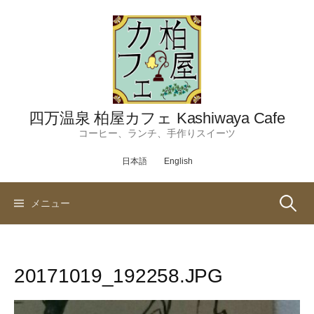
コ
ン
テ
ン
ツ
へ
ス
四万温泉 柏屋カフェ Kashiwaya Cafe
キ
コーヒー、ランチ、手作りスイーツ
ッ
日本語
English
プ
検
メニュー
索:
20171019_192258.JPG