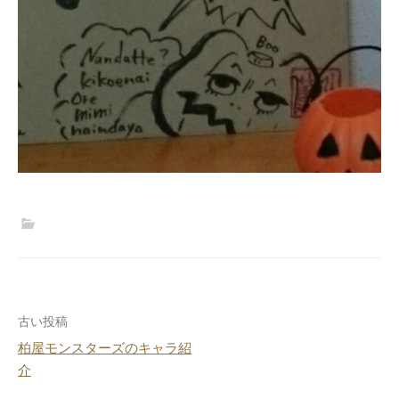
投
古い投稿
柏屋モンスターズのキャラ紹
稿
介
ナ