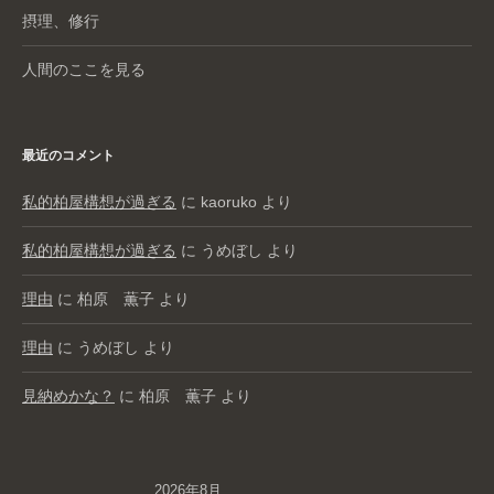
摂理、修行
人間のここを見る
最近のコメント
私的柏屋構想が過ぎる
に
kaoruko
より
私的柏屋構想が過ぎる
に
うめぼし
より
理由
に
柏原 薫子
より
理由
に
うめぼし
より
見納めかな？
に
柏原 薫子
より
2026年8月