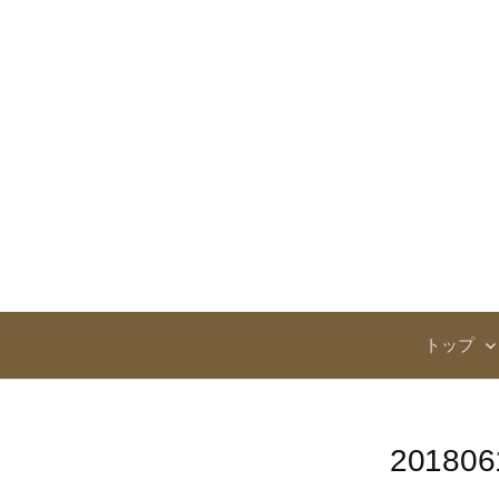
コ
ン
テ
ン
ツ
へ
ス
キ
ッ
プ
トップ
201806