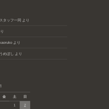
スタッフ一同
より
り
kaoruko
より
うめぼし
より
月
金
土
日
1
2