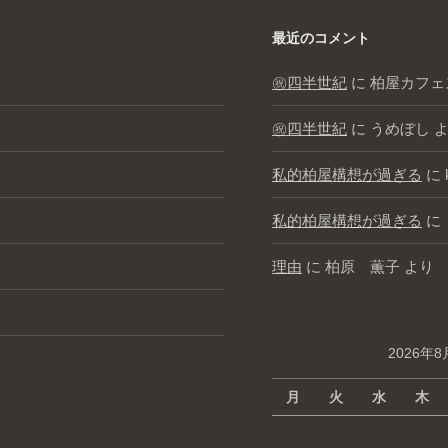
最近のコメント
㊗️四半世紀
に
柏屋カフェ
㊗️四半世紀
に
うめぼし
よ
私的柏屋構想が過ぎる
に
私的柏屋構想が過ぎる
に
理由
に
柏原 薫子
より
2026年8
月
火
水
木