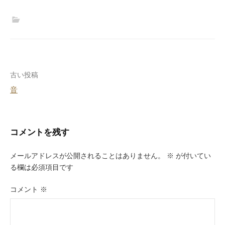
投
古い投稿
音
稿
ナ
ビ
コメントを残す
ゲ
メールアドレスが公開されることはありません。
※
が付いてい
ー
る欄は必須項目です
シ
コメント
※
ョ
ン