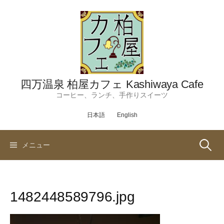
コ
ン
テ
ン
ツ
へ
ス
四万温泉 柏屋カフェ Kashiwaya Cafe
キ
コーヒー、ランチ、手作りスイーツ
ッ
日本語
English
プ
検
メニュー
索:
1482448589796.jpg